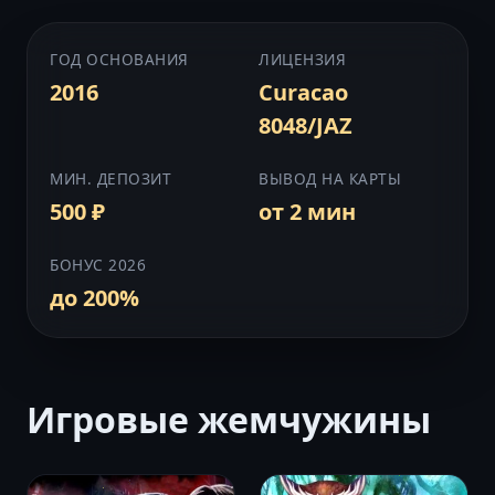
ГОД ОСНОВАНИЯ
ЛИЦЕНЗИЯ
2016
Curacao
8048/JAZ
МИН. ДЕПОЗИТ
ВЫВОД НА КАРТЫ
500 ₽
от 2 мин
БОНУС 2026
до 200%
Игровые жемчужины