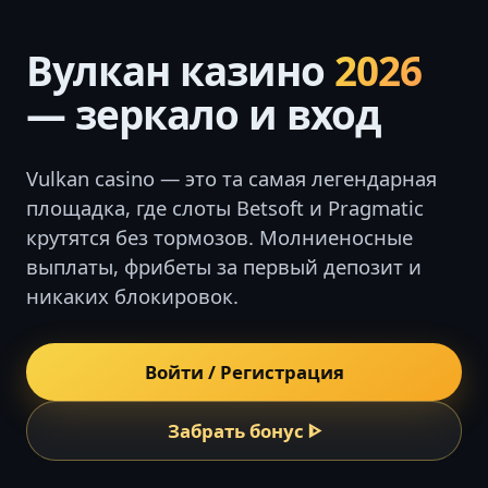
Вулкан казино
2026
— зеркало и вход
Vulkan casino — это та самая легендарная
площадка, где слоты Betsoft и Pragmatic
крутятся без тормозов. Молниеносные
выплаты, фрибеты за первый депозит и
никаких блокировок.
Войти / Регистрация
Забрать бонус ᐈ