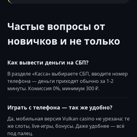
Частые вопросы от
новичков и не только
Как вывести деньги на СБП?
В разделе «Касса» выбираете СБП, вводите номер
телефона — деньги приходят обычно за 1-2
минуты. Комиссия 0%, минимум 300 ₽.
Играть с телефона — так же удобно?
Да, мобильная версия Vulkan casino не урезана: те
же слоты, live-игры, бонусы. Даже удобнее — всё
под палец.