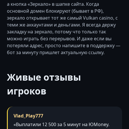
а кнопка «Зеркало» в шапке сайта. Когда
основной домен блокируют (бывает в РФ),
зеркало открывает тот же самый Vulkan casino, с
теми же аккаунтами и деньгами. Я всегда держу
закладку на зеркало, потому что только так
можно играть без перерывов. И даже если вы
потеряли адрес, просто напишите в поддержку —
бот за минуту пришлет актуальную ссылку.
Живые отзывы
игроков
Vlad_Play777
«Выплатили 12 500 за 5 минут на ЮMoney.